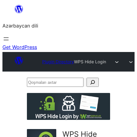
Skip
to
Azərbaycan dili
content
Get WordPress
Plugin Directory
WPS Hide Login
Qoşmaları
axtar
WPS Hide