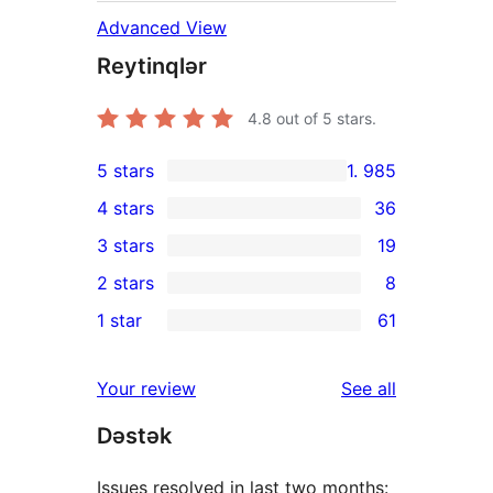
Advanced View
Reytinqlər
4.8
out of 5 stars.
5 stars
1. 985
1. 985
4 stars
36
5-
36
3 stars
19
star
4-
19
2 stars
8
reviews
star
3-
8
1 star
61
reviews
star
2-
61
reviews
star
1-
reviews
Your review
See all
reviews
star
Dəstək
reviews
Issues resolved in last two months: