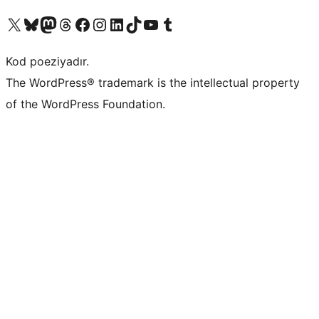
Visit our X (formerly Twitter) account
Visit our Bluesky account
Visit our Mastodon account
Visit our Threads account
Visit our Facebook page
Visit our Instagram account
Visit our LinkedIn account
Visit our TikTok account
Visit our YouTube channel
Visit our Tumblr account
Kod poeziyadır.
The WordPress® trademark is the intellectual property
of the WordPress Foundation.