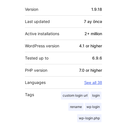
Meta
Version
1.9.18
Last updated
7 ay
öncə
Active installations
2+ million
WordPress version
4.1 or higher
Tested up to
6.9.6
PHP version
7.0 or higher
Languages
See all 38
Tags
custom login url
login
rename
wp login
wp-login.php