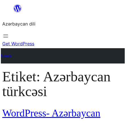
Skip
to
Azərbaycan dili
content
Get WordPress
News
Etiket:
Azərbaycan
türkcəsi
WordPress- Azərbaycan