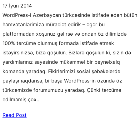
17 İyun 2014
WordPress-i Azərbaycan türkcəsində istifadə edən bütün
həmvətənlərimizə müraciət edirik – əgər bu
platformadan xoşunuz gəlirsə və ondan öz dilimizdə
100% tərcümə olunmuş formada istifadə etmək
istəyirsinizsə, bizə qoşulun. Bizlərə qoşulun ki, sizin də
yardımlarınız sayəsində mükəmməl bir beynəlxalq
komanda yaradaq. Fikirlərimizi sosial şəbəkələrdə
paylaşmaqdansa, birbaşa WordPress-in özündə öz
türkcəmizdə forumumuzu yaradaq. Çünki tərcümə
edilməmiş çox…
Read Post