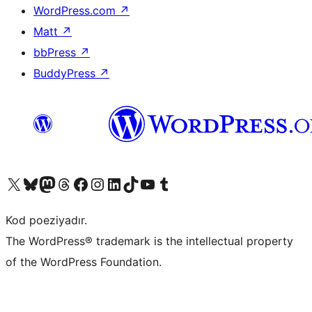
WordPress.com
↗
Matt
↗
bbPress
↗
BuddyPress
↗
Visit our X (formerly Twitter) account
Visit our Bluesky account
Visit our Mastodon account
Visit our Threads account
Visit our Facebook page
Visit our Instagram account
Visit our LinkedIn account
Visit our TikTok account
Visit our YouTube channel
Visit our Tumblr account
Kod poeziyadır.
The WordPress® trademark is the intellectual property
of the WordPress Foundation.