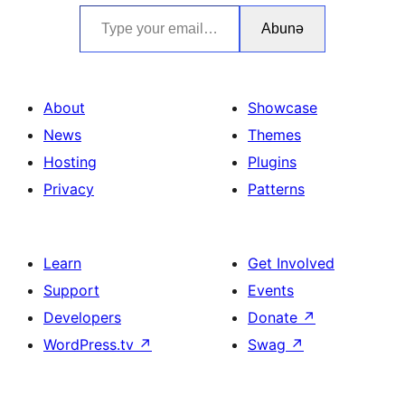
Type your email…
Abunə
About
Showcase
News
Themes
Hosting
Plugins
Privacy
Patterns
Learn
Get Involved
Support
Events
Developers
Donate
↗
WordPress.tv
↗
Swag
↗