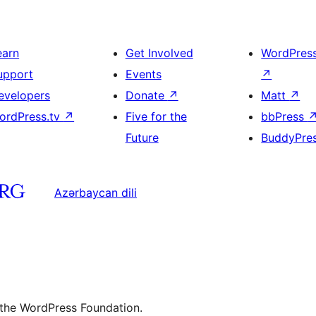
earn
Get Involved
WordPres
upport
Events
↗
evelopers
Donate
↗
Matt
↗
ordPress.tv
↗
Five for the
bbPress
Future
BuddyPre
Azərbaycan dili
 the WordPress Foundation.