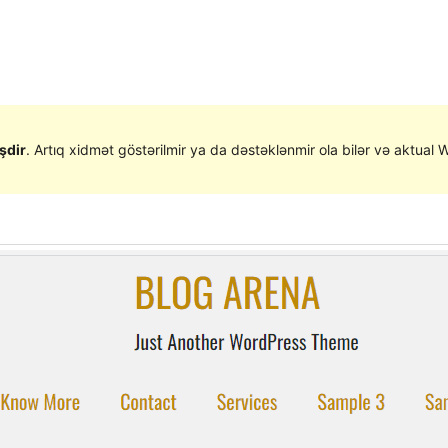
şdir
. Artıq xidmət göstərilmir ya da dəstəklənmir ola bilər və aktual W