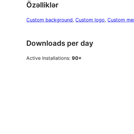
Özəlliklər
Custom background
, 
Custom logo
, 
Custom me
Downloads per day
Active Installations:
90+