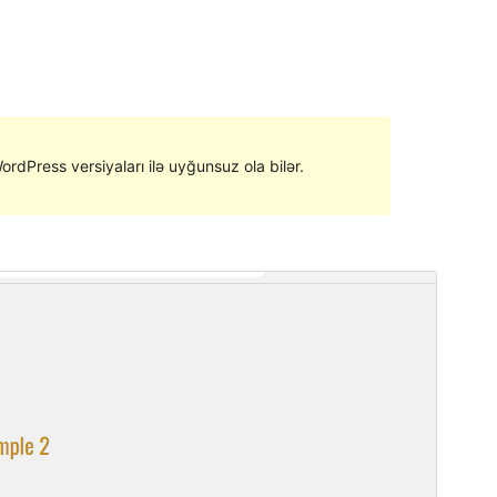
ordPress versiyaları ilə uyğunsuz ola bilər.
Ön izləmə
Endir
Versiya
1.2.1
Last updated
Oktyabr 17, 2022
Active installations
90+
Theme homepage