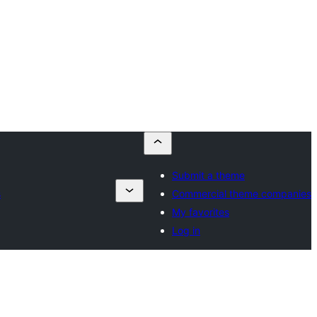
Submit a theme
s
Commercial theme companies
My favorites
Log in