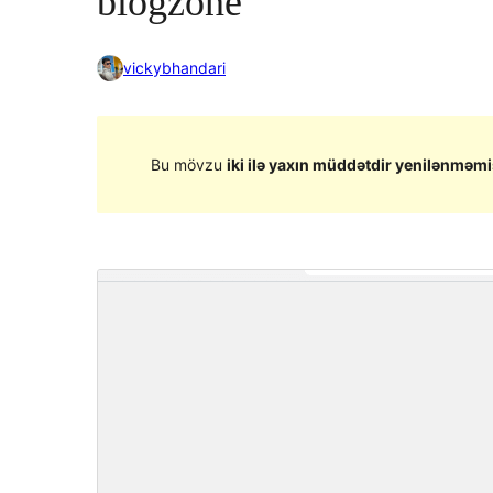
blogzone
vickybhandari
Bu mövzu
iki ilə yaxın müddətdir yenilənməmi