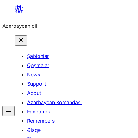
Skip
to
Azərbaycan dili
content
Şablonlar
Qoşmalar
News
Support
About
Azərbaycan Komandası
Facebook
Remembers
Əlaqə