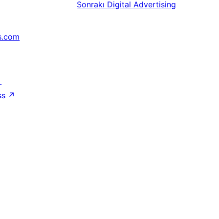
Sonrakı
Digital Advertising
s.com
↗
ss
↗