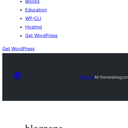
Blocks
Education
WP-CLI
Hostinq
Get WordPress
Get WordPress
Themes
All themes
blogzo