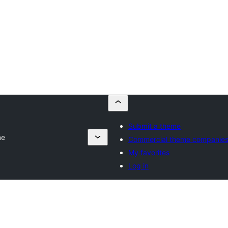
Submit a theme
ne
Commercial theme companie
My favorites
Log in