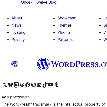
Öncəki
Twelve Blog
About
Showcase
L
News
Themes
S
Hosting
Plugins
D
Privacy
Patterns
W
Visit our X (formerly Twitter) account
Visit our Bluesky account
Visit our Mastodon account
Visit our Threads account
Visit our Facebook page
Visit our Instagram account
Visit our LinkedIn account
Visit our TikTok account
Visit our YouTube channel
Visit our Tumblr account
Kod poeziyadır.
The WordPress® trademark is the intellectual property of