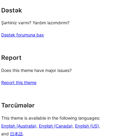
Dəstək
Şərhiniz varmı? Yardım lazımdırmı?
Dəstək forumuna bax
Report
Does this theme have major issues?
Report this theme
Tərcümələr
This theme is available in the following languages:
English (Australia)
,
English (Canada)
,
English (US)
,
and
日本語
.