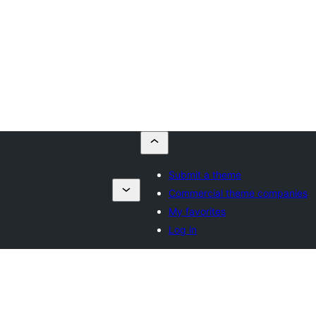
Submit a theme
Commercial theme companies
My favorites
Log in