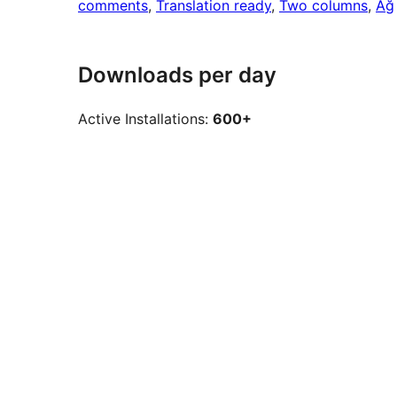
comments
, 
Translation ready
, 
Two columns
, 
Ağ
Downloads per day
Active Installations:
600+