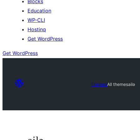
Blocks
Education
WP-CLI
Hostinq
Get WordPress
Get WordPress
Themes
All themes
ailə