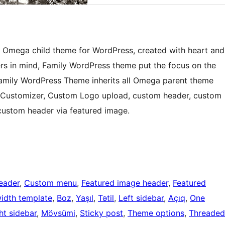
 Omega child theme for WordPress, created with heart and
ers in mind, Family WordPress theme put the focus on the
. Family WordPress Theme inherits all Omega parent theme
ess Customizer, Custom Logo upload, custom header, custom
custom header via featured image.
eader
, 
Custom menu
, 
Featured image header
, 
Featured
width template
, 
Boz
, 
Yaşıl
, 
Tətil
, 
Left sidebar
, 
Açıq
, 
One
ht sidebar
, 
Mövsümi
, 
Sticky post
, 
Theme options
, 
Threaded