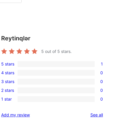
Reytinqlər
5
out of 5 stars.
5 stars
1
1
4 stars
0
5-
0
3 stars
0
star
4-
0
review
2 stars
0
star
3-
0
reviews
1 star
0
star
2-
0
reviews
star
1-
reviews
Add my review
See all
reviews
star
reviews