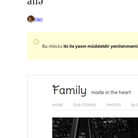
ailə
Han
Bu mövzu
iki ilə yaxın müddətdir yenilənməmi