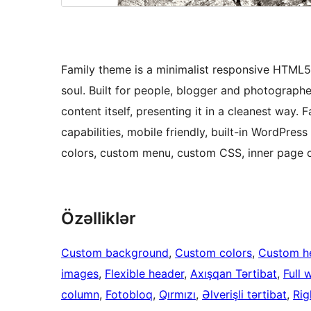
Family theme is a minimalist responsive HTML5
soul. Built for people, blogger and photograph
content itself, presenting it in a cleanest way
capabilities, mobile friendly, built-in WordPr
colors, custom menu, custom CSS, inner page 
Özəlliklər
Custom background
, 
Custom colors
, 
Custom h
images
, 
Flexible header
, 
Axışqan Tərtibat
, 
Full 
column
, 
Fotobloq
, 
Qırmızı
, 
Əlverişli tərtibat
, 
Rig