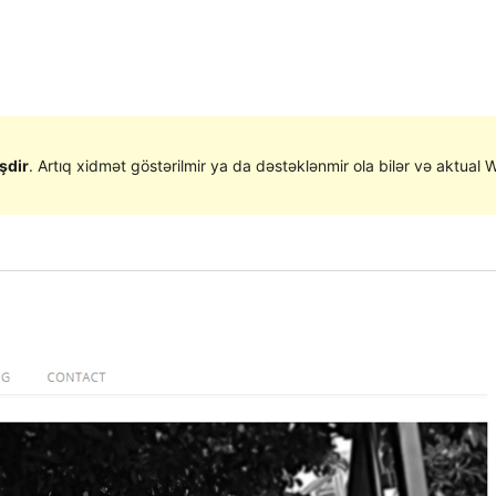
şdir
. Artıq xidmət göstərilmir ya da dəstəklənmir ola bilər və aktual W