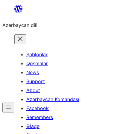
Skip
to
Azərbaycan dili
content
Şablonlar
Qoşmalar
News
Support
About
Azərbaycan Komandası
Facebook
Remembers
Əlaqə