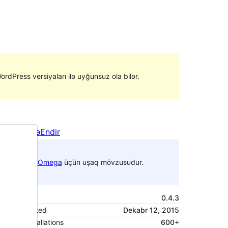
ordPress versiyaları ilə uyğunsuz ola bilər.
Ön izləmə
Endir
Bu
Omega
üçün uşaq mövzusudur.
Versiya
0.4.3
Last updated
Dekabr 12, 2015
Active installations
600+