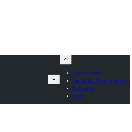
Submit a theme
Commercial theme companies
My favorites
Log in