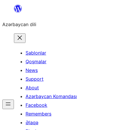
Skip
to
Azərbaycan dili
content
Şablonlar
Qoşmalar
News
Support
About
Azərbaycan Komandası
Facebook
Remembers
Əlaqə