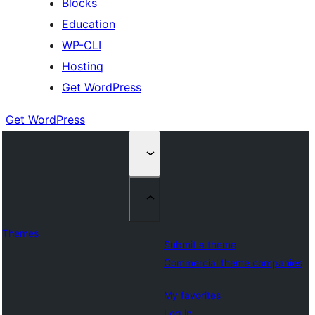
Blocks
Education
WP-CLI
Hostinq
Get WordPress
Get WordPress
Themes
Submit a theme
Commercial theme companies
My favorites
Log in