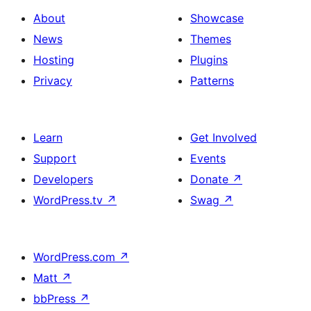
About
Showcase
News
Themes
Hosting
Plugins
Privacy
Patterns
Learn
Get Involved
Support
Events
Developers
Donate
↗
WordPress.tv
↗
Swag
↗
WordPress.com
↗
Matt
↗
bbPress
↗