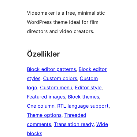
Videomaker is a free, minimalistic
WordPress theme ideal for film
directors and video creators.
Özəlliklər
Block editor patterns
, 
Block editor
styles
, 
Custom colors
, 
Custom
logo
, 
Custom menu
, 
Editor style
, 
Featured images
, 
Block themes
, 
One column
, 
RTL language support
, 
Theme options
, 
Threaded
comments
, 
Translation ready
, 
Wide
blocks