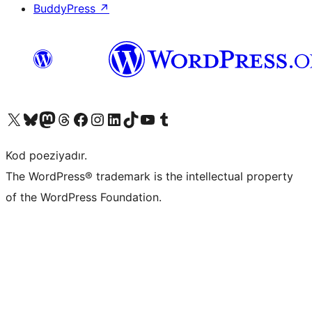
BuddyPress
↗
Visit our X (formerly Twitter) account
Visit our Bluesky account
Visit our Mastodon account
Visit our Threads account
Visit our Facebook page
Visit our Instagram account
Visit our LinkedIn account
Visit our TikTok account
Visit our YouTube channel
Visit our Tumblr account
Kod poeziyadır.
The WordPress® trademark is the intellectual property
of the WordPress Foundation.