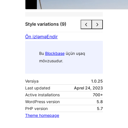
Style variations (9)
Ön izləmə
Endir
Bu
Blockbase
üçün uşaq
mövzusudur.
Versiya
1.0.25
Last updated
Aprel 24, 2023
Active installations
700+
WordPress version
5.8
PHP version
5.7
Theme homepage